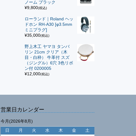
ノーム ブラック
¥9,800
(税込)
ローランド｜Roland ヘッ
ドホン RH-A30 [φ3.5mm
ミニプラグ]
¥35,000
(税込)
野上木工 ヤマヨ タンバ
リン 21cm クリア（木
目・白枠） 牛革付 スズ
（ジングル）6穴 3色リボ
ン付 0200005
¥12,000
(税込)
営業日カレンダー
今月(2026年8月)
日
月
火
水
木
金
土