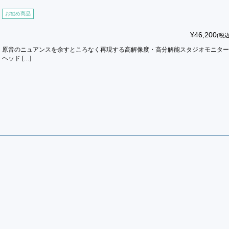
お勧め商品
¥46,200
(税込
原音のニュアンスを余すところなく再現する高解像度・高分解能スタジオモニター
ヘッド […]